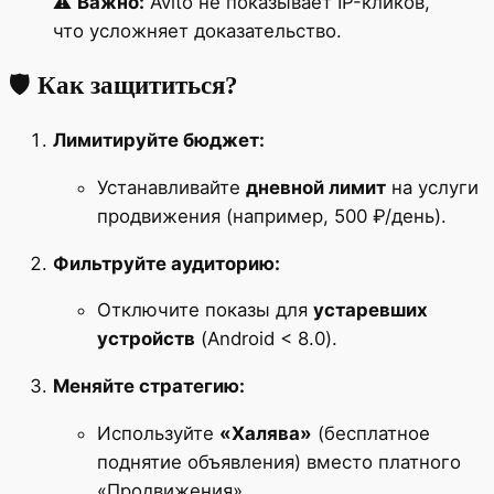
⚠️
Важно:
Avito не показывает IP-кликов,
что усложняет доказательство.
🛡
Как защититься?
Лимитируйте бюджет:
Устанавливайте
дневной лимит
на услуги
продвижения (например, 500 ₽/день).
Фильтруйте аудиторию:
Отключите показы для
устаревших
устройств
(Android < 8.0).
Меняйте стратегию:
Используйте
«Халява»
(бесплатное
поднятие объявления) вместо платного
«Продвижения».