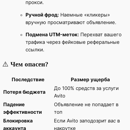
прокси.
Ручной фрод:
Наемные «кликеры»
вручную просматривают объявление.
Подмена UTM-меток:
Перехват вашего
трафика через фейковые реферальные
ссылки.
⚠️
Чем опасен?
Последствие
Размер ущерба
До 100% средств за услуги
Потеря бюджета
Avito
Падение
Объявление не попадает в
эффективности
топ
Блокировка
Если Avito заподозрит
вас
в
аккаунта
накрутке