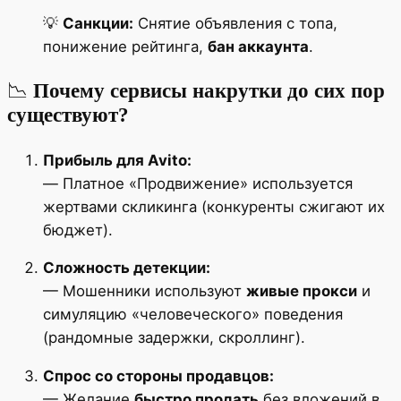
💡
Санкции:
Снятие объявления с топа,
понижение рейтинга,
бан аккаунта
.
📉
Почему сервисы накрутки до сих пор
существуют?
Прибыль для Avito:
— Платное «Продвижение» используется
жертвами скликинга (конкуренты сжигают их
бюджет).
Сложность детекции:
— Мошенники используют
живые прокси
и
симуляцию «человеческого» поведения
(рандомные задержки, скроллинг).
Спрос со стороны продавцов:
— Желание
быстро продать
без вложений в